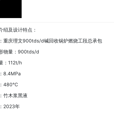
介绍及设计特点：
：重庆理文900tds/d碱回收锅炉燃烧工段总承包
物量：900tds/d
：112t/h
8.4MPa
：480℃
：竹木浆黑液
2023年